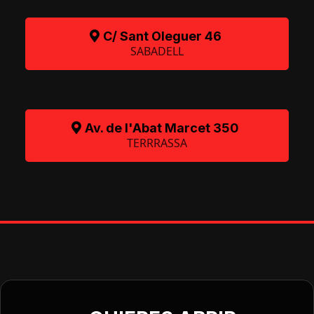
C/ Sant Oleguer 46
SABADELL
Av. de l'Abat Marcet 350
TERRRASSA