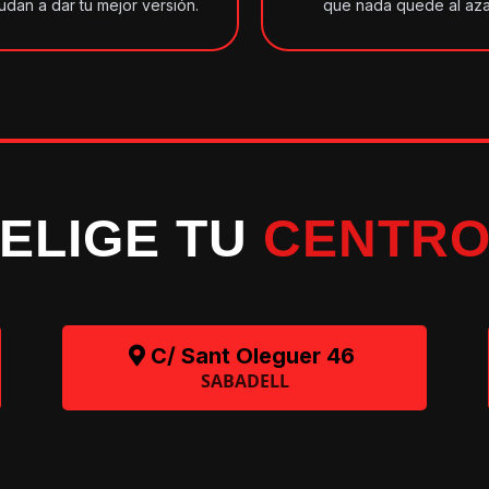
udan a dar tu mejor versión.
que nada quede al aza
ELIGE TU
CENTR
C/ Sant Oleguer 46
SABADELL