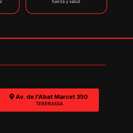
r.
fuerza y salud.
O
Av. de l'Abat Marcet 350
TERRRASSA