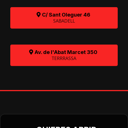
C/ Sant Oleguer 46
SABADELL
Av. de l'Abat Marcet 350
TERRRASSA