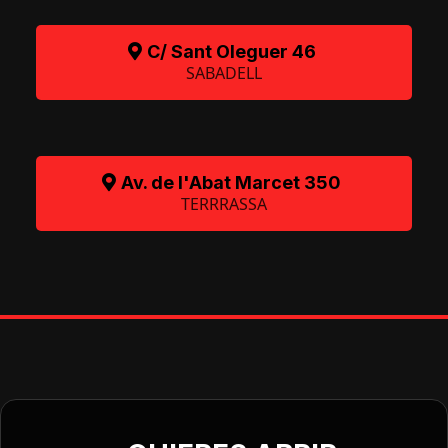
C/ Sant Oleguer 46
SABADELL
Av. de l'Abat Marcet 350
TERRRASSA