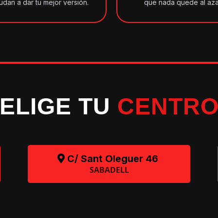
udan a dar tu mejor versión.
que nada quede al aza
ELIGE TU
CENTR
C/ Sant Oleguer 46
SABADELL