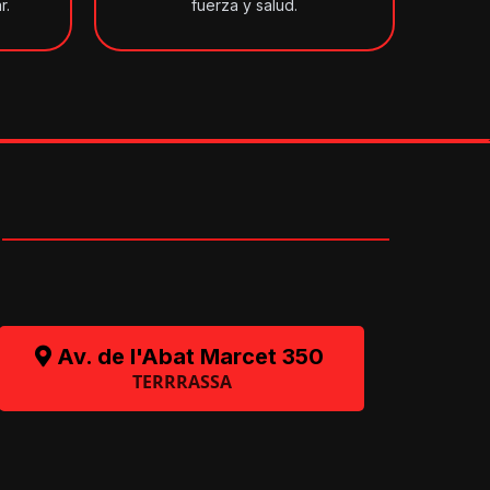
r.
fuerza y salud.
O
Av. de l'Abat Marcet 350
TERRRASSA