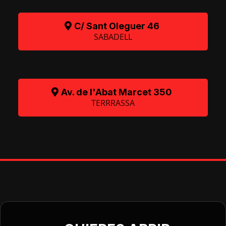
C/ Sant Oleguer 46
SABADELL
Av. de l'Abat Marcet 350
TERRRASSA