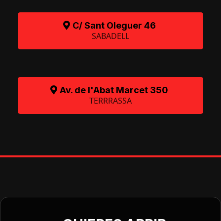
C/ Sant Oleguer 46
SABADELL
Av. de l'Abat Marcet 350
TERRRASSA